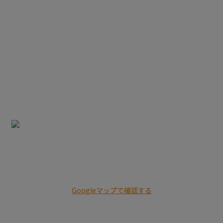
施工実績
採用情報
会社概要
ブログ
〒799-0121
愛媛県四国中央市上分町577
Googleマップで確認する
TEL：080-6385-3122 ※営業電話お断り※