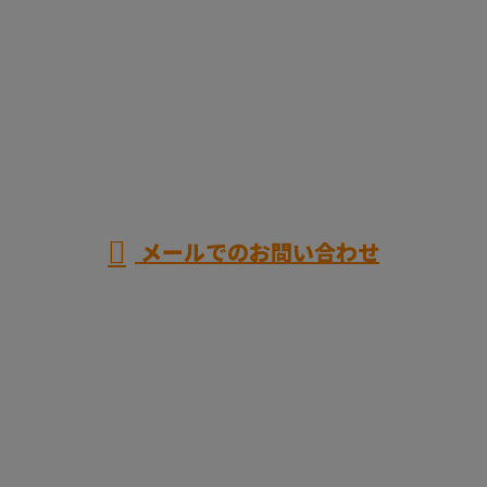
お電話でのお問い合わせ
080-6385-3122
受付／8：00～17：00 ※営業電話お断り※
メールでのお問い合わせ
ホーム
業務案内